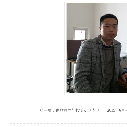
培训基地、国家级应用技术协同创新中心、国家级...
以培养中、高等职业技术人才为目标的专业，我们...
高以
为区
马克思主义学院
基
马克思主义学院是独立设置直属学校领导的二级教学科
基础
研管理机构，紧紧围绕“立德树人”根本任务...
围绕
杨开放，食品营养与检测专业毕业，于2015年6