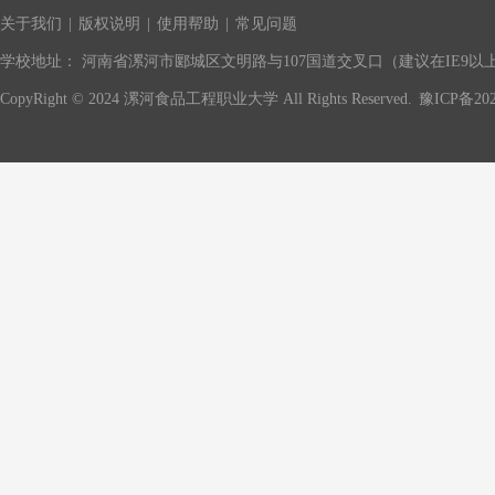
关于我们
|
版权说明
|
使用帮助
|
常见问题
学校地址： 河南省漯河市郾城区文明路与107国道交叉口（建议在IE9以上版
CopyRight © 2024 漯河食品工程职业大学 All Rights Reserved.
豫ICP备202