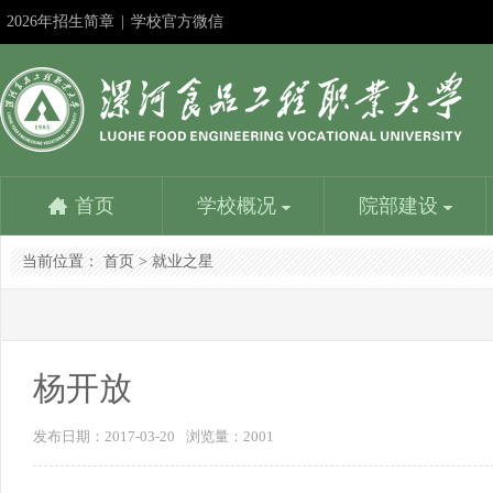
2026年招生简章
|
学校官方微信
首页
学校概况
院部建设
当前位置：
首页
>
就业之星
学校简介
食品与生物工程学院
教务在线
成果申报
教师服务平台
漯河食品工程职业大学招生信息网
社团活动
机
食
学
精
人
漯
书
学校是国家教育部批准成立的以食品工业为背景设置专
食品与生物工程学院是学校重点建设的学院。设一个本
学校教务处：专业建设方面：1、参与制定学校教学发
深化教学改革是提高人才培养质量的基本路径；展示改
优化配置，内容丰富，资源共享，是教师能力提升的加
努力提高时效性、扩大覆盖面、增强吸引力，更好地为
学生社团是我校校园文化建设的重要载体，是我校学生
党群
食品
学校
建设
人事
负责
书画
业的本科学校，主要为漯河中国食品名城...
科专业和四个专科专业，含国家骨干专业、省示范...
展规划，组织专业建设规划的制订与...
革成果是发挥其作用的最佳方式。相互学习……
油站，服务教育教学，提高人才培养质量……
招生考试服务，为考生服务，为大家提供一个...
第二课堂的引领者...
学生
企业
常工
程为
的行
理、
晶。
杨开放
发布日期：2017-03-20
浏览量：
2001
学校主要荣誉
营养健康学院
校
信
学校是全国职业教育先进单位、国家级高技能人才培养
营养健康学院是漯河食品工程职业大学在2016年申报的
目前
信息