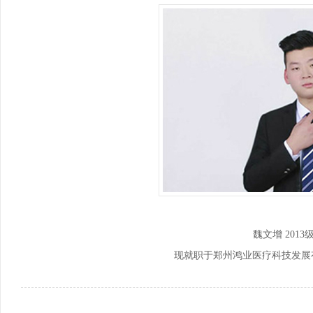
培训基地、国家级应用技术协同创新中心、国家级...
以培养中、高等职业技术人才为目标的专业，我们...
高以
为区
马克思主义学院
基
马克思主义学院是独立设置直属学校领导的二级教学科
基础
研管理机构，紧紧围绕“立德树人”根本任务...
围绕
魏文增 201
现就职于郑州鸿业医疗科技发展