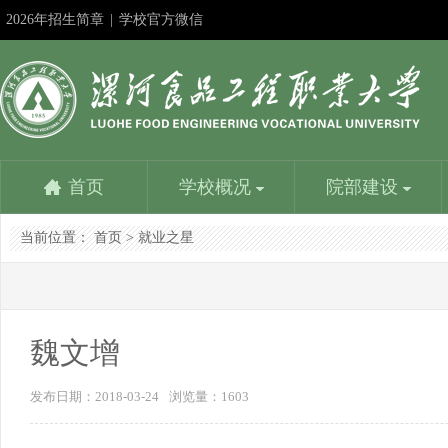
2026年招生简章
|
学校官方微信
首页
学校概况
院部建设
当前位置：
首页
>
就业之星
学校简介
食品与生物工程学院
教务在线
成果申报
教师服务平台
漯河食品工程职业大学招生信息网
社团活动
机
食
学
精
人
漯
书
学校是国家教育部批准成立的以食品工业为背景设置专
食品与生物工程学院是学校重点建设的学院。设一个本
学校教务处：专业建设方面：1、参与制定学校教学发
深化教学改革是提高人才培养质量的基本路径；展示改
优化配置，内容丰富，资源共享，是教师能力提升的加
努力提高时效性、扩大覆盖面、增强吸引力，更好地为
学生社团是我校校园文化建设的重要载体，是我校学生
党群
食品
学校
建设
人事
负责
书画
业的本科学校，主要为漯河中国食品名城...
科专业和四个专科专业，含国家骨干专业、省示范...
展规划，组织专业建设规划的制订与...
革成果是发挥其作用的最佳方式。相互学习……
油站，服务教育教学，提高人才培养质量……
招生考试服务，为考生服务，为大家提供一个...
第二课堂的引领者...
学生
企业
常工
程为
的行
理、
晶。
魏文增
发布日期：2018-03-24
浏览量：
1603
学校主要荣誉
营养健康学院
校
信
学校是全国职业教育先进单位、国家级高技能人才培养
营养健康学院是漯河食品工程职业大学在2016年申报的
目前
信息