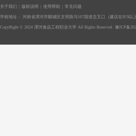
关于我们
|
版权说明
|
使用帮助
|
常见问题
学校地址： 河南省漯河市郾城区文明路与107国道交叉口（建议在IE9以上版
CopyRight © 2024 漯河食品工程职业大学 All Rights Reserved.
豫ICP备202