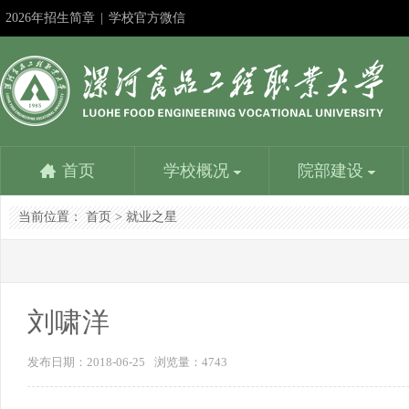
2026年招生简章
|
学校官方微信
首页
学校概况
院部建设
当前位置：
首页
>
就业之星
学校简介
食品与生物工程学院
教务在线
成果申报
教师服务平台
漯河食品工程职业大学招生信息网
社团活动
机
食
学
精
人
漯
书
学校是国家教育部批准成立的以食品工业为背景设置专
食品与生物工程学院是学校重点建设的学院。设一个本
学校教务处：专业建设方面：1、参与制定学校教学发
深化教学改革是提高人才培养质量的基本路径；展示改
优化配置，内容丰富，资源共享，是教师能力提升的加
努力提高时效性、扩大覆盖面、增强吸引力，更好地为
学生社团是我校校园文化建设的重要载体，是我校学生
党群
食品
学校
建设
人事
负责
书画
业的本科学校，主要为漯河中国食品名城...
科专业和四个专科专业，含国家骨干专业、省示范...
展规划，组织专业建设规划的制订与...
革成果是发挥其作用的最佳方式。相互学习……
油站，服务教育教学，提高人才培养质量……
招生考试服务，为考生服务，为大家提供一个...
第二课堂的引领者...
学生
企业
常工
程为
的行
理、
晶。
刘啸洋
发布日期：2018-06-25
浏览量：
4743
学校主要荣誉
营养健康学院
校
信
学校是全国职业教育先进单位、国家级高技能人才培养
营养健康学院是漯河食品工程职业大学在2016年申报的
目前
信息