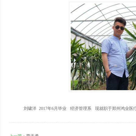
培训基地、国家级应用技术协同创新中心、国家级...
以培养中、高等职业技术人才为目标的专业，我们...
高以
为区
马克思主义学院
基
马克思主义学院是独立设置直属学校领导的二级教学科
基础
研管理机构，紧紧围绕“立德树人”根本任务...
围绕
刘啸洋 2017年6月毕业 经济管理系 现就职于郑州鸿业医疗科