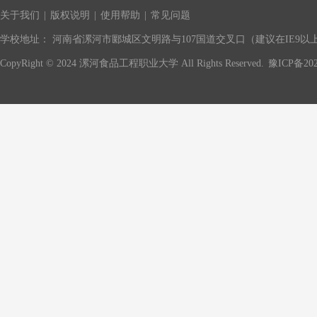
关于我们
|
版权说明
|
使用帮助
|
常见问题
学校地址： 河南省漯河市郾城区文明路与107国道交叉口（建议在IE9以上版
CopyRight © 2024 漯河食品工程职业大学 All Rights Reserved.
豫ICP备202