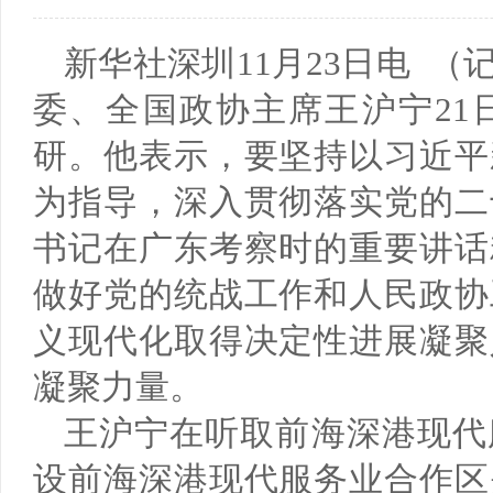
培训基地、国家级应用技术协同创新中心、国家级...
以培养中、高等职业技术人才为目标的专业，我们...
高以
为区
新华社深圳11月23日电 
马克思主义学院
基
委、全国政协主席王沪宁21
马克思主义学院是独立设置直属学校领导的二级教学科
基础
研。他表示，要坚持以习近平
研管理机构，紧紧围绕“立德树人”根本任务...
围绕
为指导，深入贯彻落实党的二
书记在广东考察时的重要讲话
做好党的统战工作和人民政协
义现代化取得决定性进展凝聚
凝聚力量。
王沪宁在听取前海深港现代
设前海深港现代服务业合作区