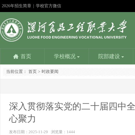
2026年招生简章
|
学校官方微信
首页
学校概况
院部建设
当前位置：
首页
>
时政要闻
学校简介
食品与生物工程学院
教务在线
成果申报
教师服务平台
漯河食品工程职业大学招生信息网
社团活动
机
食
学
精
人
漯
书
学校是国家教育部批准成立的以食品工业为背景设置专
食品与生物工程学院是学校重点建设的学院。设一个本
学校教务处：专业建设方面：1、参与制定学校教学发
深化教学改革是提高人才培养质量的基本路径；展示改
优化配置，内容丰富，资源共享，是教师能力提升的加
努力提高时效性、扩大覆盖面、增强吸引力，更好地为
学生社团是我校校园文化建设的重要载体，是我校学生
党群
食品
学校
建设
人事
负责
书画
业的本科学校，主要为漯河中国食品名城...
科专业和四个专科专业，含国家骨干专业、省示范...
展规划，组织专业建设规划的制订与...
革成果是发挥其作用的最佳方式。相互学习……
油站，服务教育教学，提高人才培养质量……
招生考试服务，为考生服务，为大家提供一个...
第二课堂的引领者...
学生
企业
常工
程为
的行
理、
晶。
深入贯彻落实党的二十届四中全
心聚力
学校主要荣誉
营养健康学院
校
信
学校是全国职业教育先进单位、国家级高技能人才培养
营养健康学院是漯河食品工程职业大学在2016年申报的
目前
信息
发布日期：2025-11-29
浏览量：
1444