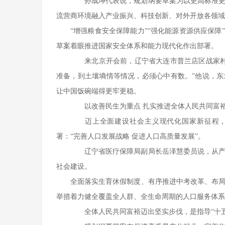
孙成坤代表说，规划纲要草案为以更高标准更实
流营商环境融入产业振兴、科技创新、对外开放各领域
“增强粮食安全保障能力”“强化能源资源供应保障
草案着眼推进国家安全体系和能力现代化作出部署。
来北京开会前，辽宁省大连市普兰店区战家村党
准备，到土壤墒情等情况，必须心中有数。”他说，东
让中国饭碗端得更牢更稳。
以改善民生为重点 扎实推进全体人民共同富
迈上全面建设社会主义现代化国家新征程，
署：“完善人口发展战略 促进人口高质量发展”。
辽宁省医疗保障局副局长岳泽慧委员说，从产前
社会建设。
全面落实生育休假制度、有序推进中考改革、布局
举措着力健全覆盖全人群、全生命周期的人口服务体系
全体人民共同富裕迈出坚实步伐，是指导“十五