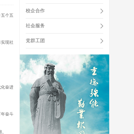
工、学生和举办者的合法权益，促进学校教育事业...
省高等学校优秀基层教学组织...
校企合作
十五个五
社会服务
公共艺术教育中心
公共艺术教育中心目前开设有艺术导论、音乐鉴赏、美
党群工团
本实现社
术鉴赏、舞蹈鉴赏、书法鉴赏、戏曲鉴赏、戏剧...
代化奋进
百年奋斗
廓。