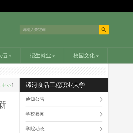
队伍
招生就业
校园文化
领导关怀
智能制造学院
科技处
文学荟萃
漯河食品工程职业大学
大
中
]
小
中央、省委、省政府、省教育厅、九三学社以及漯河市
智能制造学院主要培养从事食品机械设计与制造加工工
学校科技处在学校的领导下，组织、协调和管理学校科
以语言文字为工具，形象化地反映客观现实、表现作家
委、市政府等都对学校寄予厚望。原中共中央政治局...
艺规程的编制与实施工作方面的人才...
研工作的职能部门，主要工作职责……
心灵世界的艺术，包括诗歌、散文、小说、剧本...
通知公告
新
学校要闻
学校章程
经济管理学院
学院动态
为规范办学行为，建立现代大学制度，维护学校、教职
学院先后被评为河南省高等学校先进基层党组织、河南