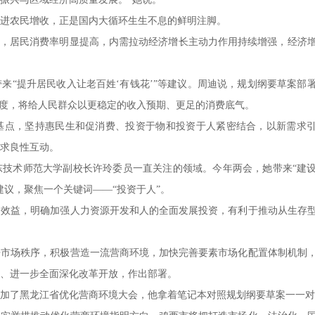
进农民增收，正是国内大循环生生不息的鲜明注脚。
，居民消费率明显提高，内需拉动经济增长主动力作用持续增强，经济
“提升居民收入让老百姓‘有钱花’”等建议。周迪说，规划纲要草案部
力度，将给人民群众以更稳定的收入预期、更足的消费底气。
点，坚持惠民生和促消费、投资于物和投资于人紧密结合，以新需求
求良性互动。
术师范大学副校长许玲委员一直关注的领域。今年两会，她带来“建
建议，聚焦一个关键词——“投资于人”。
益，明确加强人力资源开发和人的全面发展投资，有利于推动从生存
场秩序，积极营造一流营商环境，加快完善要素市场化配置体制机制
、进一步全面深化改革开放，作出部署。
了黑龙江省优化营商环境大会，他拿着笔记本对照规划纲要草案一一对