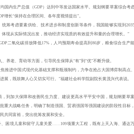
国内生产总值（GDP）达到中等发达国家水平。规划纲要草案综合考
P增长“保持在合理区间、各年度视情提出”。
筹考虑要素供给、技术进步和制度创新等条件，我国能够实现到203
出，体现从实际情况出发，推动经济实现质的有效提升和量的合理增长。”
P二氧化碳排放降低17%，人均预期寿命提高到80岁，粮食综合生产
养老、育幼等方面，引导民生保障从“有”到“优”不断升级。
，聚焦推进中国式现代化基础支撑和瓶颈制约，力争在抢占大国博弈制高点
进展，既鼓舞人心又切实可行。”福建社会科学院副院长黄茂兴代表说。
，到加大保障和改善民生力度、建设更高水平平安中国，规划纲要草
署一批重大战略任务，明确了制造强国、贸易强国等强国建设的阶段性目标
民共同富裕，突出统筹发展和安全。
、困境儿童和留守儿童关爱……109项重大工程，既有上天入海、通达