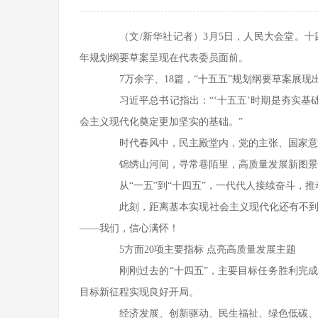
培训基地、国家级应用技术协同创新中心、国家级...
以培养中、高等职业技术人才为目标的专业，我们...
（文/新华社记者）3月5日，人民大会堂。
年规划纲要草案呈现在代表委员面前。
马克思主义学院
7万余字、18篇，“十五五”规划纲要草案展现
马克思主义学院是独立设置直属学校领导的二级教学科
习近平总书记指出：“‘十五五’时期是夯实基础、
研管理机构，紧紧围绕“立德树人”根本任务...
会主义现代化奠定更加坚实的基础。”
时代春风中，民主殿堂内，党的主张、国家意志
锦绣山河间，寻常巷陌里，高质量发展新图景辉
从“一五”到“十四五”，一代代人接续奋斗，推
此刻，距离基本实现社会主义现代化还有不到十
——我们，信心满怀！
5方面20项主要指标 点亮高质量发展主题
刚刚过去的“十四五”，主要目标任务胜利完成
目标新征程实现良好开局。
经济发展、创新驱动、民生福祉、绿色低碳、安