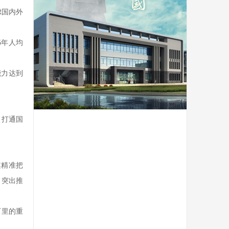
虑国内外
5年人均
能力达到
、打通国
案精准把
，突出推
万里的重