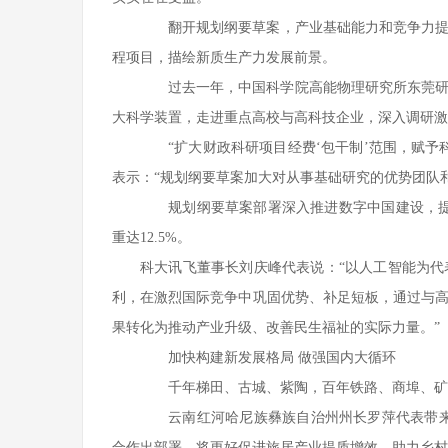
翻开规划纲要草案，产业基础能力和竞争力提升
程项目，描绘新质生产力发展前景。
过去一年，中国科学院高能物理研究所东莞研究
大科学装置，走进重点高校与高科技企业，深入调研激
“扩大财政科研项目经费‘包干制’范围，赋予
表示：“规划纲要草案加大对从事基础研究的优势团队
规划纲要草案部署深入推进数字中国建设，提出全
重达12.5%。
科大讯飞董事长刘庆峰代表说：“以人工智能为
利，在激烈国际竞争中巩固优势、补足短板，通过与
果转化为推动产业升级、改善民生福祉的实际力量。”
加快构建新发展格局 做强国内大循环
千年梯田、古城、紫陶，百年铁路、商埠、矿业
云南红河哈尼族彝族自治州州长罗萍代表带来“
合作出部署，将更好促进旅居产业提质增效，助力乡村