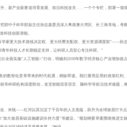
、新产业新赛道培育发展、前沿科技攻关……一个个专栏，部署一项
部中子科学部副主任孙志嘉委员深入粤港澳大湾区、长三角等地，考
发科技创新潜能。
科学家更大技术路线决定权、更大经费支配权、更大资源调度权”——孙
和青年科技人才长期稳定支持，让科研人员安心专注科研。”
面实施“人工智能+”行动，明确到2030年数字经济核心产业增加值占
代表的数智化变革带来的时代机遇，稍纵即逝。我们要用足用好政策红利
高校等科研机构深度联动，攻克智能语音语言、脑科学等前沿技术难题，
、米线——红河以其沉淀了千百年的人文底蕴，跃升为全球旅居打卡点
加大旅居基础设施建设扶持力度”等建议。“规划纲要草案围绕推进文
振兴与区域经济高质量发展。”她说。