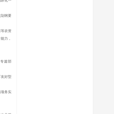
国际化一
规划纲要
肥等农资
产能力，
专篇部
育友好型
项项务实