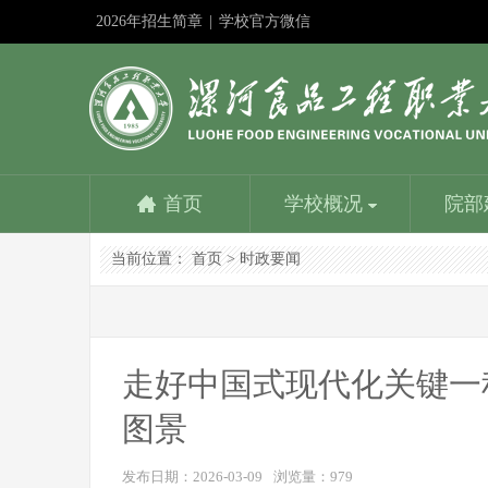
2026年招生简章
|
学校官方微信
首页
学校概况
院部
当前位置：
首页
>
时政要闻
学校简介
食品与生物工程学院
教务在线
成果申报
教师服务平台
漯河食品工程职业大学招生信息网
社团活动
学校是国家教育部批准成立的以食品工业为背景设置专
食品与生物工程学院是学校重点建设的学院。设一个本
学校教务处：专业建设方面：1、参与制定学校教学发
深化教学改革是提高人才培养质量的基本路径；展示改
优化配置，内容丰富，资源共享，是教师能力提升的加
努力提高时效性、扩大覆盖面、增强吸引力，更好地为
学生社团是我校校园文化建设的重要载体，是我校学生
业的本科学校，主要为漯河中国食品名城...
科专业和四个专科专业，含国家骨干专业、省示范...
展规划，组织专业建设规划的制订与...
革成果是发挥其作用的最佳方式。相互学习……
油站，服务教育教学，提高人才培养质量……
招生考试服务，为考生服务，为大家提供一个...
第二课堂的引领者...
走好中国式现代化关键一
图景
学校主要荣誉
营养健康学院
学校是全国职业教育先进单位、国家级高技能人才培养
营养健康学院是漯河食品工程职业大学在2016年申报的
发布日期：2026-03-09
浏览量：
979