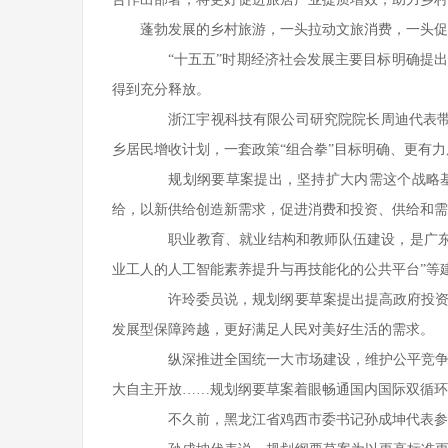
蓬勃发展的乡村旅游，一头拉动文旅消费，一头促
“十五五”时期经济社会发展主要目标明确提出
得到充分释放。
浙江宇视科技有限公司研究院院长周迪代表带来
乡居民增收计划，一套政策“组合拳”目标明确、更有
规划纲要草案提出，坚持扩大内需这个战略基
给，以新供给创造新需求，促进消费和投资、供给和需
职业教育、就业结构和教师队伍建设，是广东技
业工人的人工智能素养提升与再技能化的公共平台”等
许玲委员说，规划纲要草案提出提高政府投资效
发展型保障跨越，更好满足人民对美好生活的需求。
纵深推进全国统一大市场建设，维护公平竞争市
大自主开放……规划纲要草案着眼畅通国内国际双循环
不久前，黑龙江省鸡西市委书记孙成坤代表参加