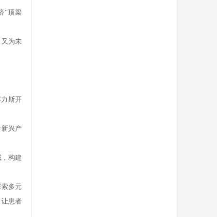
济“顶梁
，又为未
赛力斯开
性新兴产
。
域，构建
探索多元
，让患者