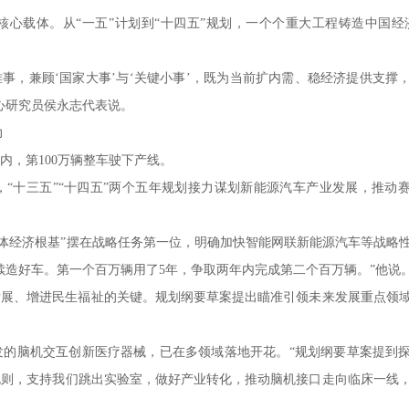
载体。从“一五”计划到“十四五”规划，一个个重大工程铸造中国经
事，兼顾‘国家大事’与‘关键小事’，既为当前扩内需、稳经济提供支撑
心研究员侯永志代表说。
力
，第100万辆整车驶下产线。
十三五”“十四五”两个五年规划接力谋划新能源汽车产业发展，推动
实体经济根基”摆在战略任务第一位，明确加快智能网联新能源汽车等战略
续造好车。第一个百万辆用了5年，争取两年内完成第二个百万辆。”他说
、增进民生福祉的关键。规划纲要草案提出瞄准引领未来发展重点领
发的脑机交互创新医疗器械，已在多领域落地开花。“规划纲要草案提到
规则，支持我们跳出实验室，做好产业转化，推动脑机接口走向临床一线