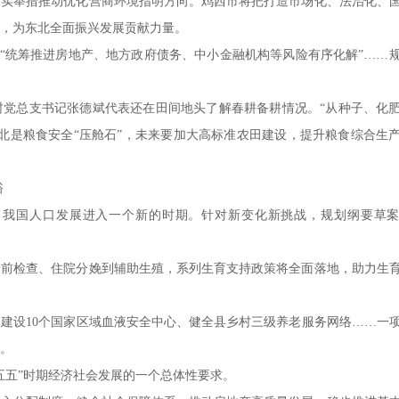
举措推动优化营商环境指明方向。鸡西市将把打造市场化、法治化、
，为东北全面振兴发展贡献力量。
”“统筹推进房地产、地方政府债务、中小金融机构等风险有序化解”……
总支书记张德斌代表还在田间地头了解春耕备耕情况。“从种子、化
北是粮食安全“压舱石”，未来要加大高标准农田建设，提升粮食综合生
裕
我国人口发展进入一个新的时期。针对新变化新挑战，规划纲要草案
检查、住院分娩到辅助生殖，系列生育支持政策将全面落地，助力生
建设10个国家区域血液安全中心、健全县乡村三级养老服务网络……一
。
五”时期经济社会发展的一个总体性要求。