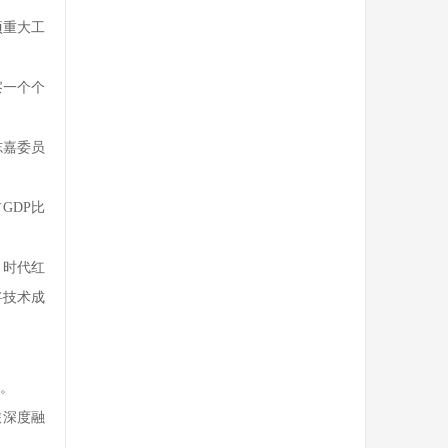
项重大工
察一个个
志嘉委员
GDP比
、时代红
将技术成
。
旅深度融