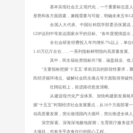
基本实现社会主义现代化，一个重要标志是人均
形势和各方面因素，兼顾需要与可能，明确未来五年GD
全国人大代表、中国社科院学部委员张翼说，统
GDP达到中等发达国家水平的目标。“各年度视情提
全社会研发经费投入年均增长7%以上，单位GD
1.45万亿斤左右……一系列指标鲜明指向高质量发展。
其中，民生福祉类指标共7项，涵盖就业、收入、
“主要指标把握‘十五五’承前启后的阶段性要求
民经济循环堵点、破解社会民生痛点等方面取得突破性
壮阔征程上，前进路径愈发清晰。
从建设现代化产业体系、加快构建新发展格局
握“十五五”时期经济社会发展重点，从16个方面部
动高质量发展，突出做强国内大循环，突出推进全体人
深空探索、深海深地极地探测；生育医疗服务提升
大项目，也有关乎衣食住行的民心工程。