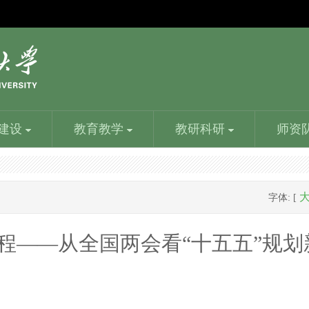
建设
教育教学
教研科研
师资
机构设置
食品质量与安全学院
学生工作
精品课程
人事处
漯河食品工程职业大学就业创业指导中心
书画艺术
字体: [
党群部门：党政办、工会、团委；行政部门：教务处、
食品检验检测技术、食品质量与安全等专业，培养食品
学校党委的领导下完成学校的各项任务；加强和完善日
建设一批体现职业教育类型特征，以大规模在线开放课
人事处是分管学校教职员工的引进、职称和工资等事宜
负责全校学生就业指导、就业咨询、就业推介、招聘管
书画是绘画和书法的统称。画，是人们生活中创造的结
学生处、人事处、财务处、科技处、招生处、就业处...
企业化验员、品管员、车间主任等高级技能人才...
常工作管理，做到制度化、规范化、科学化...
程为代表、课程应用与教学服务相融通……
的行政部门。教师发展中心是统筹学校教师……
理、就业派遣等工作。本着“一切为了学生”的宗旨...
晶。画的起源久远，有着丰富的意思...
程——从全国两会看“十五五”规划
校园风光
信息工程学院
目前，学校在校生16000多人。专任教师798人，其中副
信息工程学院有信息技术和包装设计两大专业群，着力