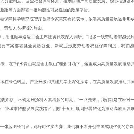
分配制度、健全社会保障体系、推动房地产高质量发展、稳步推进基
差距等方面部署一批均衡性可及性强的政策举措。
会保障科学研究院智库首席专家莫荣委员表示，依靠高质量发展逐步形
、劳动关系和谐的局面。
湖北顺丰速运工会主席汪勇代表深入调研。“很多一线劳动者都感受
纲要草案部署健全灵活就业、新就业形态劳动者权益保障制度，我们
年来，在“绿水青山就是金山银山”理念引领下，这里成为高质量发展推动
在绿色转型、产业升级和共建共享上深化探索，在高质量发展推动共
战并存、不确定难预料因素增多的时期。“一路走来，我们就是在应对
工业城市转型发展实践路径，把‘十五五’规划部署转化为推动高质量发
张蓝图绘到底，跑好时代接力赛，我们将不断开创中国式现代化的崭新