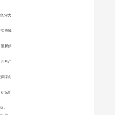
增长潜力
署实施城
引领新供
设面向产
型保障向
，积极扩
标。