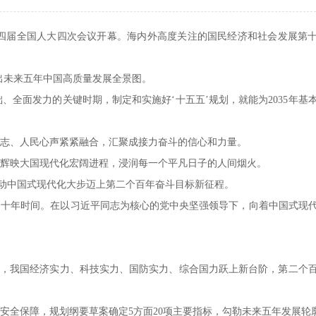
高以上职称的教师占36%，硕士及以上学位的教师...
为区域经济发展培养行业急需、技艺高超的高素质...
十四届全国人大四次会议开幕。海内外高度关注的国民经济和社会发展第
基础教学部
出未来五年中国高质量发展全景图。
基础教学部坚持以就业为导向，面向社会、面向市场，
全面发力的关键时期，制定和实施好‘十五五’规划，就能为2035年基
围绕社会发展和职业岗位能力的要求，确定...
、人民心声紧紧融合，汇聚成接力奋斗的信心和力量。
映大国现代化宏阔进程，浸润每一个平凡日子的人间烟火。
动中国式现代化大步迈上第二个百年奋斗目标新征程。
年时间。在以习近平同志为核心的党中央坚强领导下，向着中国式现
，我国经济实力、科技实力、国防实力、综合国力跃上新台阶，第二个
全保障，规划纲要草案确定5方面20项主要指标，勾勒未来五年发展轮