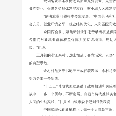
规划纲要草案在促进高质量充分就业、完善收入
务均等化、保障各类群体发展权益、缩小城乡区域发展
“解决就业问题根本要靠发展。”中国劳动和社
会充分、就业环境公平、就业结构优化、人岗匹配高效
全国两会前，聚焦新就业形态劳动者权益保障，
各部门对新就业群体权益保障力度持续增加。规划
暖。”他说。
三月初的浙江余村，远山如黛，春意渐浓。20多
的典型示范。
余村村党支部书记汪玉成代表表示，余村将继续
努力走出一条新路。
“十五五”时期我国发展处于战略机遇和风险挑
战中，一步一个脚印，不断发展。白银市将找准抓实老
人民的生动实践。”甘肃省白银市委书记刘凯代表说。
中国式现代化新征程上，每一个人都是主角。一