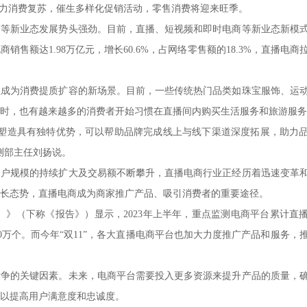
续助力消费复苏，催生多样化促销活动，零售消费将迎来旺季。
商等新业态发展势头强劲。目前，直播、短视频和即时电商等新业态新模
售额达1.98万亿元，增长60.6%，占网络零售额的18.3%，直播电商
正成为消费提质扩容的新场景。目前，一些传统热门品类如珠宝服饰、运
时，也有越来越多的消费者开始习惯在直播间内购买生活服务和旅游服务
的塑造具有独特优势，可以帮助品牌完成线上与线下渠道深度拓展，助力
测部主任刘扬说。
用户规模的持续扩大及交易额不断攀升，直播电商行业正经历着迅速变革
长态势，直播电商成为商家推广产品、吸引消费者的重要途径。
年度）》（下称《报告》）显示，2023年上半年，重点监测电商平台累计直
000万个。而今年“双11”，各大直播电商平台也加大力度推广产品和服务，
竞争的关键因素。未来，电商平台需要投入更多资源来提升产品的质量，
以提高用户满意度和忠诚度。