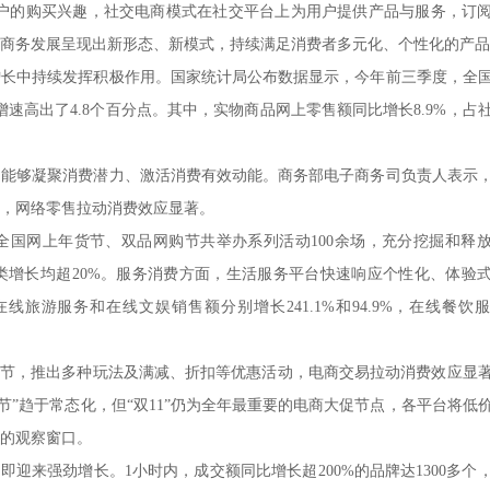
高以上职称的教师占36%，硕士及以上学位的教师...
为区域经济发展培养行业急需、技艺高超的高素质...
用户的购买兴趣，社交电商模式在社交平台上为用户提供产品与服务，订
商务发展呈现出新形态、新模式，持续满足消费者多元化、个性化的产品
增长中持续发挥积极作用。国家统计局公布数据显示，今年前三季度，全
基础教学部
额增速高出了4.8个百分点。其中，实物商品网上零售额同比增长8.9%，占
基础教学部坚持以就业为导向，面向社会、面向市场，
围绕社会发展和职业岗位能力的要求，确定...
购能够凝聚消费潜力、激活消费有效动能。商务部电子商务司负责人表示
，网络零售拉动消费效应显著。
全国网上年货节、双品网购节共举办系列活动100余场，充分挖掘和释
类增长均超20%。服务消费方面，生活服务平台快速响应个性化、体验
旅游服务和在线文娱销售额分别增长241.1%和94.9%，在线餐饮
购物节，推出多种玩法及满减、折扣等优惠活动，电商交易拉动消费效应显
节”趋于常态化，但“双11”仍为全年最重要的电商大促节点，各平台将低
的观察窗口。
开局即迎来强劲增长。1小时内，成交额同比增长超200%的品牌达1300多个