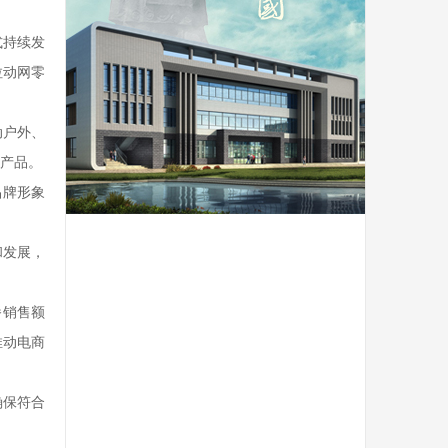
式持续发
拉动网零
动户外、
产品。
品牌形象
和发展，
播销售额
推动电商
确保符合