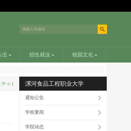
队伍
招生就业
校园文化
领导关怀
智能制造学院
科技处
文学荟萃
漯河食品工程职业大学
大
中
]
小
中央、省委、省政府、省教育厅、九三学社以及漯河市
智能制造学院主要培养从事食品机械设计与制造加工工
学校科技处在学校的领导下，组织、协调和管理学校科
以语言文字为工具，形象化地反映客观现实、表现作家
委、市政府等都对学校寄予厚望。原中共中央政治局...
艺规程的编制与实施工作方面的人才...
研工作的职能部门，主要工作职责……
心灵世界的艺术，包括诗歌、散文、小说、剧本...
通知公告
学校要闻
学校章程
经济管理学院
学院动态
为规范办学行为，建立现代大学制度，维护学校、教职
学院先后被评为河南省高等学校先进基层党组织、河南