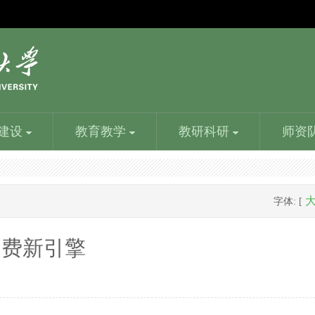
建设
教育教学
教研科研
师资
机构设置
食品质量与安全学院
学生工作
精品课程
人事处
漯河食品工程职业大学就业创业指导中心
书画艺术
字体: [
党群部门：党政办、工会、团委；行政部门：教务处、
食品检验检测技术、食品质量与安全等专业，培养食品
学校党委的领导下完成学校的各项任务；加强和完善日
建设一批体现职业教育类型特征，以大规模在线开放课
人事处是分管学校教职员工的引进、职称和工资等事宜
负责全校学生就业指导、就业咨询、就业推介、招聘管
书画是绘画和书法的统称。画，是人们生活中创造的结
学生处、人事处、财务处、科技处、招生处、就业处...
企业化验员、品管员、车间主任等高级技能人才...
常工作管理，做到制度化、规范化、科学化...
程为代表、课程应用与教学服务相融通……
的行政部门。教师发展中心是统筹学校教师……
理、就业派遣等工作。本着“一切为了学生”的宗旨...
晶。画的起源久远，有着丰富的意思...
消费新引擎
校园风光
信息工程学院
目前，学校在校生16000多人。专任教师798人，其中副
信息工程学院有信息技术和包装设计两大专业群，着力