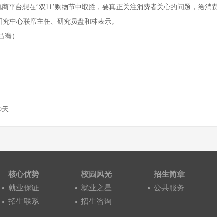
，电商平台想在‘双11’购物节中取胜，要真正关注消费者关心的问题，给消
研究中心联席主任、研究员盘和林表示。
吕骞）
9天
核心优势
校园风光
招生简章
就业保证
就业之星
公共服务
招生联系
招生咨询