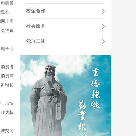
工、学生和举办者的合法权益，促进学校教育事业...
省高等学校优秀基层教学组织...
阅电商模
校企合作
需求。
国网上零
社会服务
公共艺术教育中心
社会消费
公共艺术教育中心目前开设有艺术导论、音乐鉴赏、美
党群工团
术鉴赏、舞蹈鉴赏、书法鉴赏、戏曲鉴赏、戏剧...
，电子商
放消费潜
式消费需
服务增长
著，加快
价作为核
，成交同