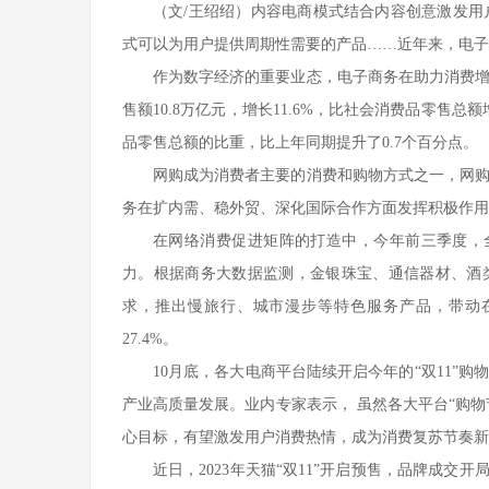
培训基地、国家级应用技术协同创新中心、国家级...
以培养中、高等职业技术人才为目标的专业，我们...
（文/王绍绍）内容电商模式结合内容创意激发
式可以为用户提供周期性需要的产品……近年来，电子
作为数字经济的重要业态，电子商务在助力消费
马克思主义学院
售额10.8万亿元，增长11.6%，比社会消费品零售总
马克思主义学院是独立设置直属学校领导的二级教学科
品零售总额的比重，比上年同期提升了0.7个百分点。
研管理机构，紧紧围绕“立德树人”根本任务...
网购成为消费者主要的消费和购物方式之一，网
务在扩内需、稳外贸、深化国际合作方面发挥积极作用
在网络消费促进矩阵的打造中，今年前三季度，
力。根据商务大数据监测，金银珠宝、通信器材、酒
求，推出慢旅行、城市漫步等特色服务产品，带动在线
27.4%。
10月底，各大电商平台陆续开启今年的“双11”
产业高质量发展。业内专家表示， 虽然各大平台“购物
心目标，有望激发用户消费热情，成为消费复苏节奏新
近日，2023年天猫“双11”开启预售，品牌成交