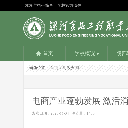
2026年招生简章
|
学校官方微信
首页
学校概况
院部
当前位置：
首页
>
时政要闻
学校简介
食品与生物工程学院
教务在线
成果申报
教师服务平台
漯河食品工程职业大学招生信息网
社团活动
学校是国家教育部批准成立的以食品工业为背景设置专
食品与生物工程学院是学校重点建设的学院。设一个本
学校教务处：专业建设方面：1、参与制定学校教学发
深化教学改革是提高人才培养质量的基本路径；展示改
优化配置，内容丰富，资源共享，是教师能力提升的加
努力提高时效性、扩大覆盖面、增强吸引力，更好地为
学生社团是我校校园文化建设的重要载体，是我校学生
业的本科学校，主要为漯河中国食品名城...
科专业和四个专科专业，含国家骨干专业、省示范...
展规划，组织专业建设规划的制订与...
革成果是发挥其作用的最佳方式。相互学习……
油站，服务教育教学，提高人才培养质量……
招生考试服务，为考生服务，为大家提供一个...
第二课堂的引领者...
电商产业蓬勃发展 激活
发布日期：2023-11-04
浏览量：
1436
学校主要荣誉
营养健康学院
学校是全国职业教育先进单位、国家级高技能人才培养
营养健康学院是漯河食品工程职业大学在2016年申报的