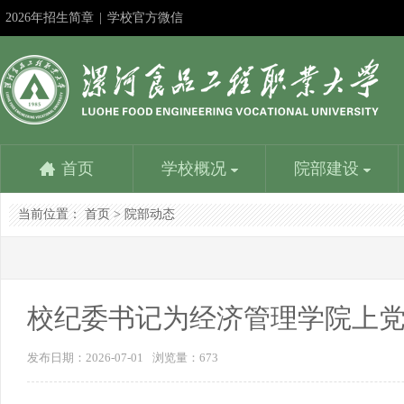
2026年招生简章
|
学校官方微信
首页
学校概况
院部建设
当前位置：
首页
>
院部动态
学校简介
食品与生物工程学院
教务在线
成果申报
教师服务平台
漯河食品工程职业大学招生信息网
社团活动
机
食
学
精
人
漯
书
学校是国家教育部批准成立的以食品工业为背景设置专
食品与生物工程学院是学校重点建设的学院。设一个本
学校教务处：专业建设方面：1、参与制定学校教学发
深化教学改革是提高人才培养质量的基本路径；展示改
优化配置，内容丰富，资源共享，是教师能力提升的加
努力提高时效性、扩大覆盖面、增强吸引力，更好地为
学生社团是我校校园文化建设的重要载体，是我校学生
党群
食品
学校
建设
人事
负责
书画
业的本科学校，主要为漯河中国食品名城...
科专业和四个专科专业，含国家骨干专业、省示范...
展规划，组织专业建设规划的制订与...
革成果是发挥其作用的最佳方式。相互学习……
油站，服务教育教学，提高人才培养质量……
招生考试服务，为考生服务，为大家提供一个...
第二课堂的引领者...
学生
企业
常工
程为
的行
理、
晶。
校纪委书记为经济管理学院上
发布日期：2026-07-01
浏览量：
673
学校主要荣誉
营养健康学院
校
信
学校是全国职业教育先进单位、国家级高技能人才培养
营养健康学院是漯河食品工程职业大学在2016年申报的
目前
信息