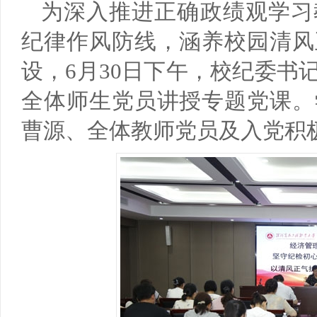
为深入推进正确政绩观学习
培训基地、国家级应用技术协同创新中心、国家级...
以培养中、高等职业技术人才为目标的专业，我们...
高以
为区
纪律作风防线，涵养校园清风
马克思主义学院
基
设，6月30日下午，校纪委书
马克思主义学院是独立设置直属学校领导的二级教学科
基础
全体师生党员讲授专题党课。
研管理机构，紧紧围绕“立德树人”根本任务...
围绕
曹源、全体教师党员及入党积