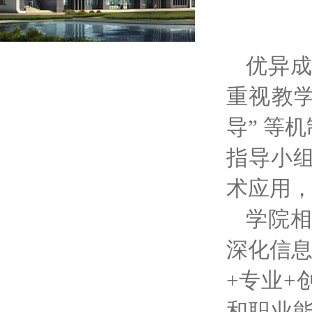
优异
重视教学
导” 等
指导小
术应用
学院
深化信息
+专业+
和职业