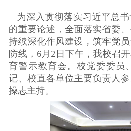
培训基地、国家级应用技术协同创新中心、国家级...
以培养中、高等职业技术人才为目标的专业，我们...
高以
为区
为深入贯彻落实习近平总书
马克思主义学院
基
的重要论述，全面落实省委、
马克思主义学院是独立设置直属学校领导的二级教学科
基础
持续深化作风建设，筑牢党员
研管理机构，紧紧围绕“立德树人”根本任务...
围绕
防线，6月2日下午，我校召
育警示教育会。校党委委员
记、校直各单位主要负责人参
操志主持。