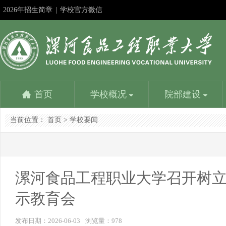
2026年招生简章
|
学校官方微信
首页
学校概况
院部建设
当前位置：
首页
>
学校要闻
学校简介
食品与生物工程学院
教务在线
成果申报
教师服务平台
漯河食品工程职业大学招生信息网
社团活动
机
食
学
精
人
漯
书
学校是国家教育部批准成立的以食品工业为背景设置专
食品与生物工程学院是学校重点建设的学院。设一个本
学校教务处：专业建设方面：1、参与制定学校教学发
深化教学改革是提高人才培养质量的基本路径；展示改
优化配置，内容丰富，资源共享，是教师能力提升的加
努力提高时效性、扩大覆盖面、增强吸引力，更好地为
学生社团是我校校园文化建设的重要载体，是我校学生
党群
食品
学校
建设
人事
负责
书画
业的本科学校，主要为漯河中国食品名城...
科专业和四个专科专业，含国家骨干专业、省示范...
展规划，组织专业建设规划的制订与...
革成果是发挥其作用的最佳方式。相互学习……
油站，服务教育教学，提高人才培养质量……
招生考试服务，为考生服务，为大家提供一个...
第二课堂的引领者...
学生
企业
常工
程为
的行
理、
晶。
漯河食品工程职业大学召开树立
示教育会
学校主要荣誉
营养健康学院
校
信
学校是全国职业教育先进单位、国家级高技能人才培养
营养健康学院是漯河食品工程职业大学在2016年申报的
目前
信息
发布日期：2026-06-03
浏览量：
978