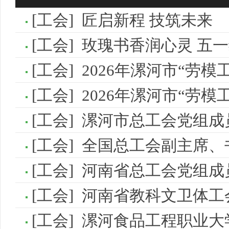
培训基地、国家级应用技术协同创新中心、国家级...
以培养中、高等职业技术人才为目标的专业，我们...
高以
为区
[
工会
]
匠启新程 技筑未来
[
工会
]
玫瑰书香润心灵 五
马克思主义学院
基
马克思主义学院是独立设置直属学校领导的二级教学科
基础
[
工会
]
2026年漯河市“劳模工匠助企行”暨漯河食品工
研管理机构，紧紧围绕“立德树人”根本任务...
围绕
[
工会
]
2026年漯河市“劳模工匠助企行”工匠企业
[
工会
]
漯河市总工会党组成员邓改庆、漯河技
[
工会
]
全国总工会副主席、书记处书记马
[
工会
]
河南省总工会党组成员、副
[
工会
]
河南省教科文卫体工会主
[
工会
]
漯河食品工程职业大学“食品工匠