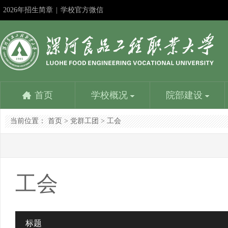
2026年招生简章
|
学校官方微信
首页
学校概况
院部建设
当前位置：
首页
>
党群工团
>
工会
学校简介
食品与生物工程学院
教务在线
成果申报
教师服务平台
漯河食品工程职业大学招生信息网
社团活动
机
食
学
精
人
漯
书
学校是国家教育部批准成立的以食品工业为背景设置专
食品与生物工程学院是学校重点建设的学院。设一个本
学校教务处：专业建设方面：1、参与制定学校教学发
深化教学改革是提高人才培养质量的基本路径；展示改
优化配置，内容丰富，资源共享，是教师能力提升的加
努力提高时效性、扩大覆盖面、增强吸引力，更好地为
学生社团是我校校园文化建设的重要载体，是我校学生
党群
食品
学校
建设
人事
负责
书画
业的本科学校，主要为漯河中国食品名城...
科专业和四个专科专业，含国家骨干专业、省示范...
展规划，组织专业建设规划的制订与...
革成果是发挥其作用的最佳方式。相互学习……
油站，服务教育教学，提高人才培养质量……
招生考试服务，为考生服务，为大家提供一个...
第二课堂的引领者...
学生
企业
常工
程为
的行
理、
晶。
工会
学校主要荣誉
营养健康学院
校
信
学校是全国职业教育先进单位、国家级高技能人才培养
营养健康学院是漯河食品工程职业大学在2016年申报的
目前
信息
标题