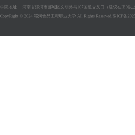
学院地址： 河南省漯河市郾城区文明路与107国道交叉口（建议在IE9以上版
CopyRight © 2024 漯河食品工程职业大学 All Rights Reserved.
豫ICP备2025