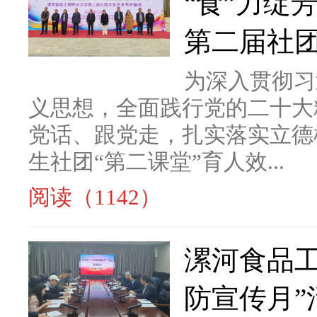
“食”力绽
第二届社
为深入贯彻习
义思想，全面践行党的二十大
党话、跟党走，扎实落实立德
生社团“第二课堂”育人效...
阅读（1142）
漯河食品工
防宣传月”