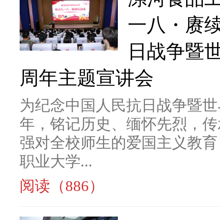
一八・赓
日战争暨世
周年主题宣讲会
为纪念中国人民抗日战争暨世
年，铭记历史、缅怀先烈，传
强对全校师生的爱国主义教育
职业大学...
阅读（886）