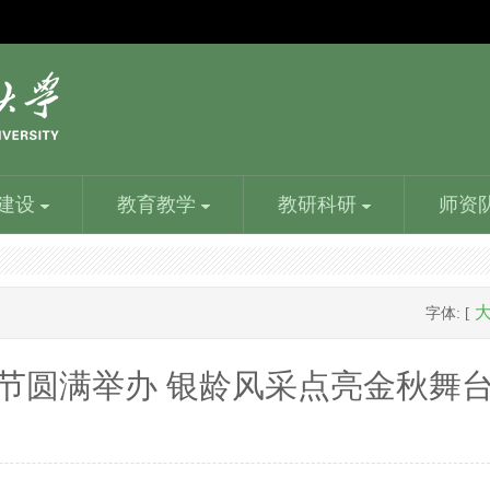
建设
教育教学
教研科研
师资
机构设置
食品质量与安全学院
学生工作
精品课程
人事处
漯河食品工程职业大学就业创业指导中心
书画艺术
字体: [
党群部门：党政办、工会、团委；行政部门：教务处、
食品检验检测技术、食品质量与安全等专业，培养食品
学校党委的领导下完成学校的各项任务；加强和完善日
建设一批体现职业教育类型特征，以大规模在线开放课
人事处是分管学校教职员工的引进、职称和工资等事宜
负责全校学生就业指导、就业咨询、就业推介、招聘管
书画是绘画和书法的统称。画，是人们生活中创造的结
学生处、人事处、财务处、科技处、招生处、就业处...
企业化验员、品管员、车间主任等高级技能人才...
常工作管理，做到制度化、规范化、科学化...
程为代表、课程应用与教学服务相融通……
的行政部门。教师发展中心是统筹学校教师……
理、就业派遣等工作。本着“一切为了学生”的宗旨...
晶。画的起源久远，有着丰富的意思...
节圆满举办 银龄风采点亮金秋舞
校园风光
信息工程学院
目前，学校在校生16000多人。专任教师798人，其中副
信息工程学院有信息技术和包装设计两大专业群，着力