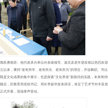
詹跃勇致辞。他代表承办单位向各级领导、嘉宾及老年朋友致以热烈欢迎
立以来，秉持“老有所学、老有所乐、老有所为”的理念，开设舞蹈、书法
既是文化成果的集中展示，也是探索“文化养老”新路径的实践，未来将持
随后，区教育局党组书记、局长李振华发表讲话，肯定了艺术节对丰富老
正式开幕，现场掌声雷动。