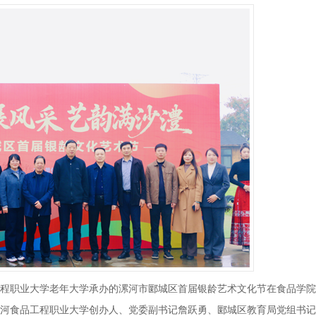
高以上职称的教师占36%，硕士及以上学位的教师...
为区域经济发展培养行业急需、技艺高超的高素质...
基础教学部
基础教学部坚持以就业为导向，面向社会、面向市场，
围绕社会发展和职业岗位能力的要求，确定...
品工程职业大学老年大学承办的漯河市郾城区首届银龄艺术文化节在食品学
河食品工程职业大学创办人、党委副书记詹跃勇、郾城区教育局党组书记