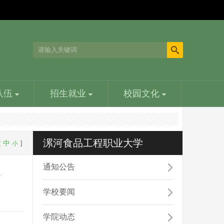
队伍
招生就业
校园文化
领导关怀
智能制造学院
科技处
文学荟萃
漯河食品工程职业大学
大
中
]
小
中央、省委、省政府、省教育厅、九三学社以及漯河市
智能制造学院主要培养从事食品机械设计与制造加工工
学校科技处在学校的领导下，组织、协调和管理学校科
以语言文字为工具，形象化地反映客观现实、表现作家
委、市政府等都对学校寄予厚望。原中共中央政治局...
艺规程的编制与实施工作方面的人才...
研工作的职能部门，主要工作职责……
心灵世界的艺术，包括诗歌、散文、小说、剧本...
通知公告
台
学校要闻
学校章程
经济管理学院
学院动态
为规范办学行为，建立现代大学制度，维护学校、教职
学院先后被评为河南省高等学校先进基层党组织、河南