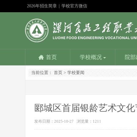
2026年招生简章
|
学校官方微信
首页
学校概况
院部
当前位置：
首页
>
学校要闻
学校简介
食品与生物工程学院
教务在线
成果申报
教师服务平台
漯河食品工程职业大学招生信息网
社团活动
学校是国家教育部批准成立的以食品工业为背景设置专
食品与生物工程学院是学校重点建设的学院。设一个本
学校教务处：专业建设方面：1、参与制定学校教学发
深化教学改革是提高人才培养质量的基本路径；展示改
优化配置，内容丰富，资源共享，是教师能力提升的加
努力提高时效性、扩大覆盖面、增强吸引力，更好地为
学生社团是我校校园文化建设的重要载体，是我校学生
业的本科学校，主要为漯河中国食品名城...
科专业和四个专科专业，含国家骨干专业、省示范...
展规划，组织专业建设规划的制订与...
革成果是发挥其作用的最佳方式。相互学习……
油站，服务教育教学，提高人才培养质量……
招生考试服务，为考生服务，为大家提供一个...
第二课堂的引领者...
郾城区首届银龄艺术文化
发布日期：2025-10-27
浏览量：
1211
学校主要荣誉
营养健康学院
学校是全国职业教育先进单位、国家级高技能人才培养
营养健康学院是漯河食品工程职业大学在2016年申报的