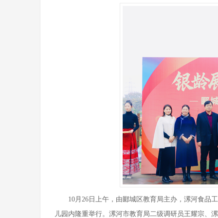
培训基地、国家级应用技术协同创新中心、国家级...
以培养中、高等职业技术人才为目标的专业，我们...
马克思主义学院
马克思主义学院是独立设置直属学校领导的二级教学科
研管理机构，紧紧围绕“立德树人”根本任务...
10月26日上午，由郾城区教育局主办，漯河食
儿园内隆重举行。漯河市教育局二级调研员王耀宗、漯