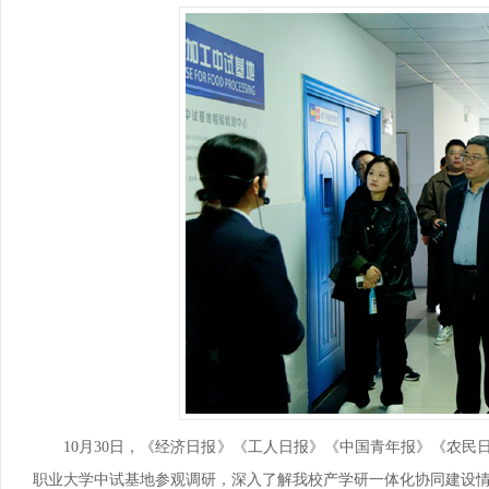
培训基地、国家级应用技术协同创新中心、国家级...
以培养中、高等职业技术人才为目标的专业，我们...
高以
为区
马克思主义学院
基
马克思主义学院是独立设置直属学校领导的二级教学科
基础
研管理机构，紧紧围绕“立德树人”根本任务...
围绕
10月30日，《经济日报》《工人日报》《中国青年报》《农
职业大学中试基地参观调研，深入了解我校产学研一体化协同建设