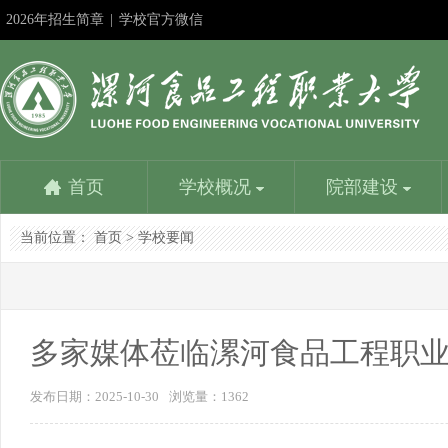
2026年招生简章
|
学校官方微信
首页
学校概况
院部建设
当前位置：
首页
>
学校要闻
学校简介
食品与生物工程学院
教务在线
成果申报
教师服务平台
漯河食品工程职业大学招生信息网
社团活动
机
食
学
精
人
漯
书
学校是国家教育部批准成立的以食品工业为背景设置专
食品与生物工程学院是学校重点建设的学院。设一个本
学校教务处：专业建设方面：1、参与制定学校教学发
深化教学改革是提高人才培养质量的基本路径；展示改
优化配置，内容丰富，资源共享，是教师能力提升的加
努力提高时效性、扩大覆盖面、增强吸引力，更好地为
学生社团是我校校园文化建设的重要载体，是我校学生
党群
食品
学校
建设
人事
负责
书画
业的本科学校，主要为漯河中国食品名城...
科专业和四个专科专业，含国家骨干专业、省示范...
展规划，组织专业建设规划的制订与...
革成果是发挥其作用的最佳方式。相互学习……
油站，服务教育教学，提高人才培养质量……
招生考试服务，为考生服务，为大家提供一个...
第二课堂的引领者...
学生
企业
常工
程为
的行
理、
晶。
多家媒体莅临漯河食品工程职
发布日期：2025-10-30
浏览量：
1362
学校主要荣誉
营养健康学院
校
信
学校是全国职业教育先进单位、国家级高技能人才培养
营养健康学院是漯河食品工程职业大学在2016年申报的
目前
信息