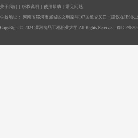
关于我们
|
版权说明
|
使用帮助
|
常见问题
学校地址： 河南省漯河市郾城区文明路与107国道交叉口（建议在IE9以上版
CopyRight © 2024 漯河食品工程职业大学 All Rights Reserved.
豫ICP备202