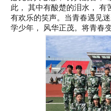
此， 其中有酸楚的泪水， 有
有欢乐的笑声。当青春遇见迷
学少年， 风华正茂。将青春