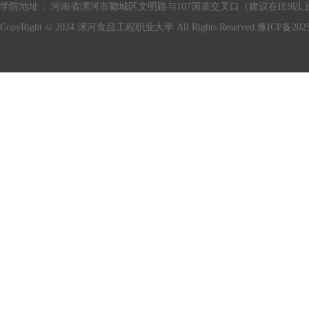
学院地址： 河南省漯河市郾城区文明路与107国道交叉口（建议在IE9以上版
CopyRight © 2024 漯河食品工程职业大学 All Rights Reserved.
豫ICP备2025