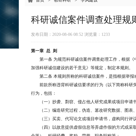
首页
>
教研科研
>
学风建设
科研诚信案件调查处理规
发布日期：2020-08-06 08:52
浏览量：
1233
第一章 总 则
第一条 为规范科研诚信案件调查处理工作，根据《中
加强科研诚信建设的若干意见》等规定，制定本规则。
第二条 本规则所称的科研诚信案件，是指根据举报或
前款所称违背科研诚信要求的行为（以下简称科研失
行为，包括：
（一）抄袭、剽窃、侵占他人研究成果或项目申请
（二）编造研究过程，伪造、篡改研究数据、图表、
（三）买卖、代写论文或项目申请书，虚构同行评议
（四）以故意提供虚假信息等弄虚作假的方式或采取
金等）、科研经费、奖励、荣誉、职务职称等；