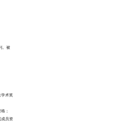
利。被
关学术奖
资格；
或成员资