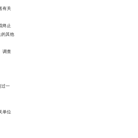
送有关
或终止
及的其他
、调查
超过一
关单位