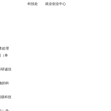
科技处
就业创业中心
查处理
门（单
科研诚信
施的科
省级科技
位）负