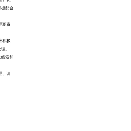
积极配合
理职责
应积极
处理。
关线索和
理、调