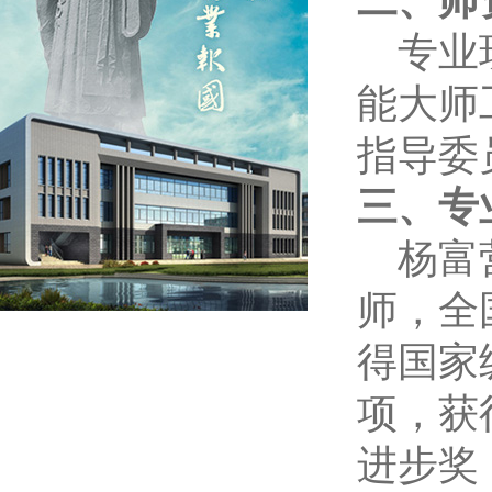
二、师
专业
能大师
指导委
三、专
杨富
师，全
得国家
项，获
进步奖