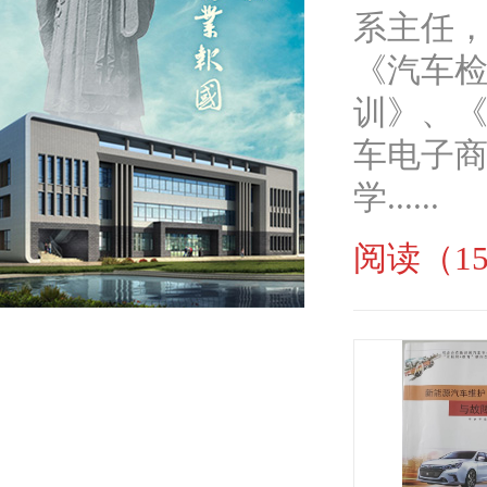
系主任
《汽车
训》、
车电子
学......
阅读（15