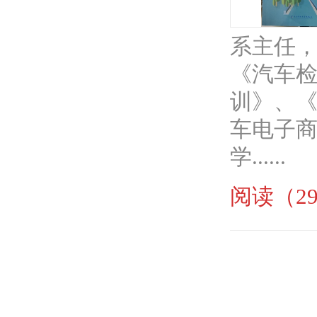
系主任
《汽车
训》、
车电子
学......
阅读（29