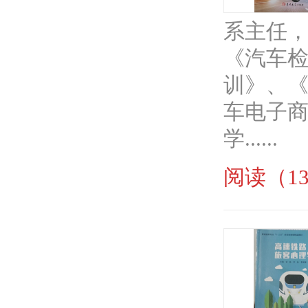
系主任
《汽车
训》、
车电子
学......
阅读（13