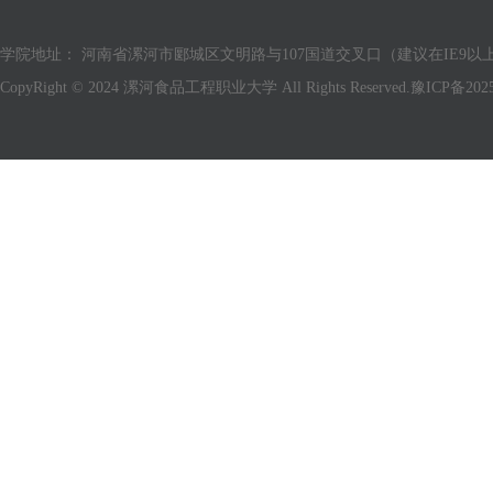
学院地址： 河南省漯河市郾城区文明路与107国道交叉口（建议在IE9以上版
CopyRight © 2024 漯河食品工程职业大学 All Rights Reserved.
豫ICP备2025