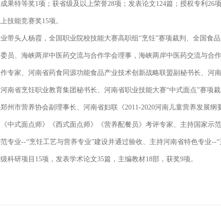
成果特等奖1项；获省级及以上荣誉28项；发表论文124篇；授权专利26
上技能竞赛奖15项。
专业带头人杨霞，全国职业院校技能大赛高职组“烹饪”赛项裁判、全国食
会委员、海峡两岸中医药交流与合作学会理事，海峡两岸中医药交流与合
工作专家、河南省药食同源功能食品产业技术创新战略联盟副秘书长、河
、河南省烹饪职业教育集团秘书长、河南省职业技能大赛“中式面点”赛项
郑州市营养协会副理事长、河南省妇联《2011-2020河南儿童营养发
《中式面点师》《西式面点师》《营养配餐员》考评专家、主持国家示范专
范专业--“烹饪工艺与营养专业”建设并通过验收、主持河南省特色专业-
级科研项目15项，发表学术论文35篇，主编教材18部，获奖9项。