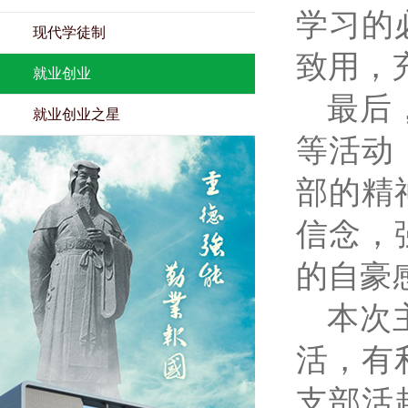
学习的
现代学徒制
致用，
就业创业
最后
就业创业之星
等活动
部的精
信念，
的自豪
本次
活，有
支部活