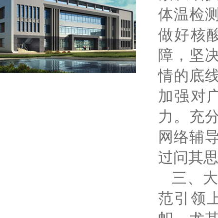
体温检
做好核
障，坚
情的底
加强对
力。充
网络辅
过问其
三、
范引领