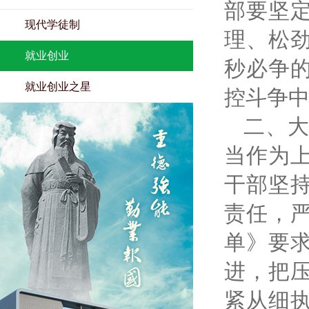
部要坚
现代学徒制
理、松
就业创业
秒必争
就业创业之星
控斗争
二、
当作为
干部坚
责任，
单》要
进，把
紧从细