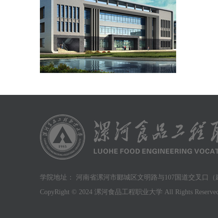
学院地址： 河南省漯河市郾城区文明路与107国道交叉口（建议
CopyRight © 2024 漯河食品工程职业大学 All Rights Reserved