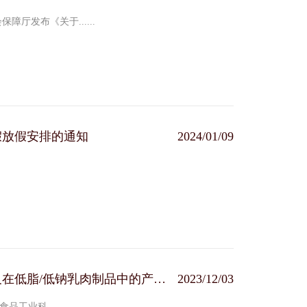
厅发布《关于......
假放假安排的通知
2024/01/09
项目《复合凝胶关键技术的研究及在低脂/低钠乳肉制品中的产业化应用》获得 “中国食品工业协会科学技术奖”特等奖
2023/12/03
工业科......